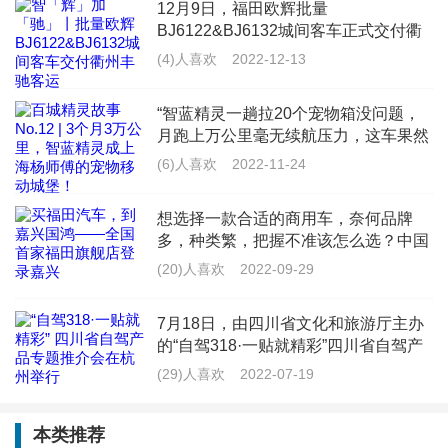
12月9日，福田欧辉批量
BJ6122&BJ6132城间客车正式交付衢
8、点击【生成付款码】，进入付款界面，点击【生成付
州市丰驰客运有限公司（以下简称“衢
(4)人喜欢
2022-12-13
款码】，进入付款界面；
州丰驰客运”），为衢州丰驰客运提供
更加丰富多样的产品线，全面满足浙江
“智蓝精灵一趟拉20个宠物箱没问题，
景区旅
9、缴款成功后，打印出《电子缴款书》和《车辆购置税
月跑上万公里毫无续航压力，这车果然
完税证》作为缴纳凭证。
是&lsquo;能跑能装&rsquo;的VAN界天
(6)人喜欢
2022-11-24
花板！”来自上海的杨师傅，是一名宠
物配送员，每天往返于救助
2022年的车购置税收费标准
想选择一款合适的商用车，奈何品牌
多，种类繁，把握不准该怎么选？中国
商用车领军品牌福田汽车给你最佳答
1、燃油车购置税税率为10％
(20)人喜欢
2022-09-29
案。作为商用车的龙头车企，福田汽车
不但在品质上严格把控，保障每位车主
《购车税法》明确规定，汽车购置税的税率为10％，从
7月18日，由四川省文化和旅游厅主办
的用车
的“自驾318·一贴就精彩”四川省自驾产
2018年起，排量在1.6升或以下的乘用车购车税恢复到
品专题推介会在杭州举办。推介会上，
(29)人喜欢
2022-07-19
10％。
G318四川段成都、雅安、甘孜等市州
及沿线的主要景区代表进行了精彩的文
本类推荐
旅产品推介并发布系列优惠政策
购置税计算方法：目前车辆购置税为不含税的车辆售价