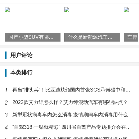
的10％，增值税税率为13％。计算公式：应纳税额=税
率x应税车辆的计税价格，即：
根据发票上计税总额来计算：购置税=价税总计
国产小型SUV有哪些？2022款瑞虎3x怎么样？
什么是新能源汽车？国家为什么要大力发展新能源汽车？
÷1.13×10％
用户评论
假如汽车发票上的裸车价为30万元，那么车主的汽车购
置税应该缴纳为：30万÷1.13×10%=26548元；
本类排行
根据发票上不含税价总额进行计算：购置税=不含税价格
1
再当“排头兵”！比亚迪获颁国内首张SGS承诺碳中和符合声明证书
×10％
2
2022款艾力绅怎么样？艾力绅混动汽车有哪些缺点？
假如汽车不含税价为30万元，车主的汽车购置税应该缴
3
新型冠状病毒车内怎么消毒 疫情期间车内消毒用什么方法好
纳为：30万×10%=30000元。
4
“自驾318·一贴就精彩” 四川省自驾产品专题推介会在杭州举行
2、新能源汽车免征购置税