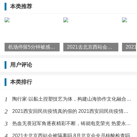
一提的是，由绿源自主研发的液冷电机技术两度荣获科
本类推荐
学技术进步奖，让中国两轮电动车的原创技术能力得到
充分肯定。
载誉满满的背后，是绿源发展史上一个又一个重要里程
机场停留5分钟被感染是真的吗 南京禄口机场属于哪里管辖的
2021去北京西站会被隔离吗 8月北京会全员核酸检查吗
碑，这背后更是绿源以创新为驱动，对高质量发展的坚
持，也是其不断完善科技创新底色、积极推进原创技术
用户评论
攻关，以创新变革为动力的深刻体现。
本类排行
扬原创技术之帆
高质量发展动力澎湃
1
陶行家·以黏土捏塑技艺为体，构建山海协作文化融合新桥梁
党的二十大报告强调，集聚力量进行原创性引领性科技
2
2021西安回民街疫情真的假的 2021西安回民街疫情最新情况
攻关，坚决打赢关键核心技术攻坚战。国家所需即为省
3
热血无畏冠军角逐夜精彩不断，铸就电竞荣光 热爱永不散场
市所指、企业所向，浙江省同样践行着我国转型“制造强
4
2021去北京西站会被隔离吗 8月北京会全员核酸检查吗