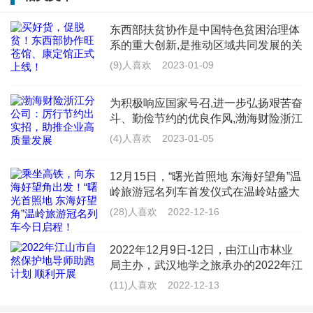
江省首家上目录品牌。
东西部扶贫协作是中国特色贫困治理体
系的重大创新,是推动区域共同发展的关
在完成初期市场启蒙，推动两轮电动车这个新物种成为
键举措。为充分发挥电子商务在促进旺
(9)人喜欢
2023-01-09
苍县、康定市经济发展的独特引领作用,
受到官方“盖章”认可的主流交通工具后，绿源随即开启
携手共富,让消费帮扶的
为积极响应国家号召,进一步弘扬艰苦奋
了长达二十余年的技术创新之路。
斗、勤俭节约的优良作风,渤海财险浙江
分公司结合自身实际,多措并举、上下联
(4)人喜欢
2023-01-05
近年来，绿源亦屡获殊荣，多项科技成果落地开花，为
动,扎实推进勤俭节约工作要求落地,营
造浓厚的“浪费可
进一步加强浙江省科技制造竞争优势贡献力量。凭借深
12月15日，“曙光首照地 东海好望角”温
厚的技术研发实力和高水准制造能力，绿源相继斩获
岭旅游冠名列车首发仪式在温岭站盛大
举行！借力高铁引擎时代，温岭擦
(28)人喜欢
2022-12-16
了“浙江省专利示范企业”、行业首批“国家高新技术企
亮“曙光首照地 东海好望角”旅游金名
片，以&ldquo
业”、行业首个通过“五星品牌”和“五星级服务”双五星品
2022年12月9日-12日，由江山市林业
牌等殊荣。2021年上半年，绿源还顺利通过“浙江制
局主办，武汉地学之旅承办的2022年江
山市林业局自然保护地导师助跑计划在
(11)人喜欢
2022-12-13
造”认证，成为浙江制造业先进性的区域品牌。尤其值得
东华理工大学江山实训基地顺利开展。
本次导师助跑计划旨在培训一批了